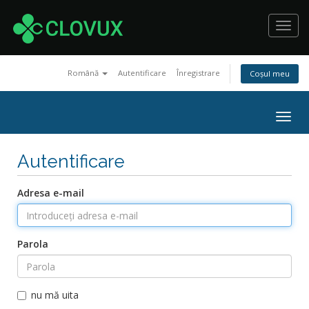
Toggl
navig
Română
Autentificare
Înregistrare
Coșul meu
Togg
navig
Autentificare
Adresa e-mail
Parola
nu mă uita