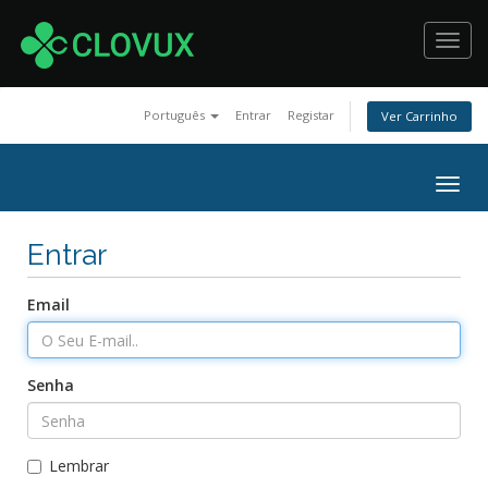
Toggl
navig
Português
Entrar
Registar
Ver Carrinho
Togg
navig
Entrar
Email
Senha
Lembrar