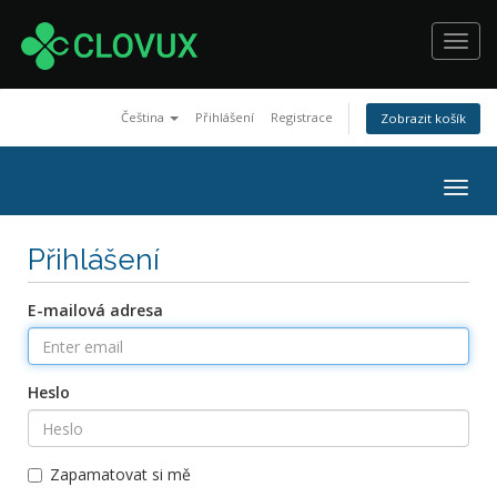
Toggl
navig
Čeština
Přihlášení
Registrace
Zobrazit košík
Togg
navig
Přihlášení
E-mailová adresa
Heslo
Zapamatovat si mě