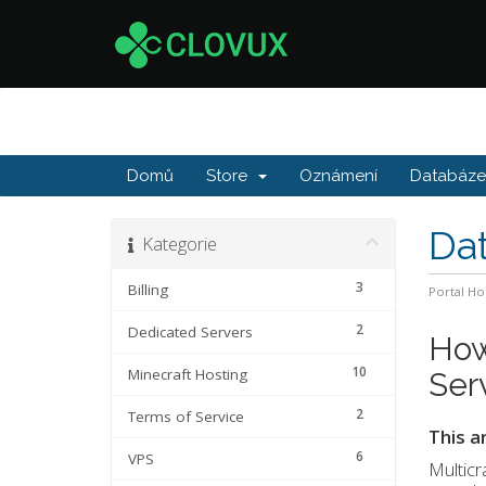
Domů
Store
Oznámení
Databáze 
Da
Kategorie
3
Billing
Portal H
2
Dedicated Servers
How
10
Minecraft Hosting
Ser
2
Terms of Service
This a
6
VPS
Multicr