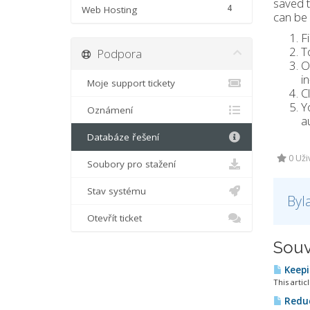
saved t
4
Web Hosting
can be 
F
T
Podpora
O
i
Moje support tickety
C
Y
Oznámení
a
Databáze řešení
0 Uži
Soubory pro stažení
Stav systému
Byl
Otevřít ticket
Souv
Keepi
This artic
Reduc