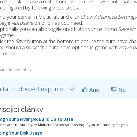
o the disk in case a restart or crash occurs. These automatic 
configured by following these steps:
ind your server in Multicraft and click
Show Advanced Settings
oggle
Autosave
on or off as you need.
ptionally you can also toggle on/off
Announce World Save
whi
n-game.
lick the
Save
button at the bottom to ensure the auto-save chan
ou should also set the auto-save options in-game with
/save-o
utosave.
vatelům pomohlo
a tato odpověď nápomocná?
Ano
Ne
isející články
ng Your Server JAR Build Up To Date
le relates to our legacy Multicraft Minecraft hosting. If you are running Spigot,...
ing Your Disk Usage