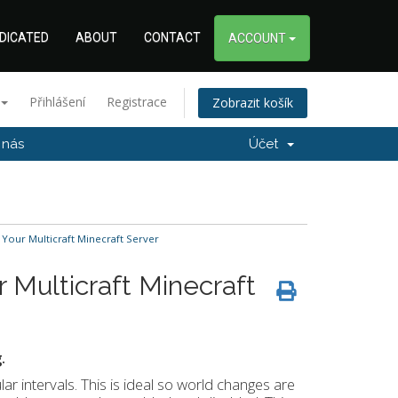
DICATED
ABOUT
CONTACT
ACCOUNT
Přihlášení
Registrace
Zobrazit košík
 nás
Účet
our Multicraft Minecraft Server
 Multicraft Minecraft
.
ar intervals. This is ideal so world changes are