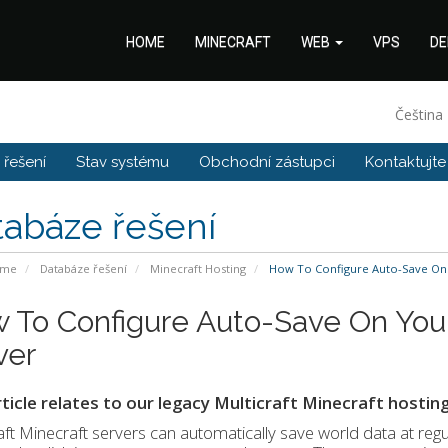
HOME
MINECRAFT
WEB
VPS
DE
Čeština
řešení
Stav systému
Obchodní zástupci
Kontaktujte
tabáze řešení
ome
Databáze řešení
Minecraft Hosting
How To Configure Auto-Save On Y
 To Configure Auto-Save On Your
ver
rticle relates to our legacy Multicraft Minecraft hosting
aft Minecraft servers can automatically save world data at regul