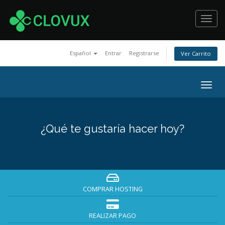
Toggl
navig
Español
Entrar
Registrarse
Ver Carrito
Togg
navig
¿Qué te gustaría hacer hoy?
COMPRAR HOSTING
REALIZAR PAGO