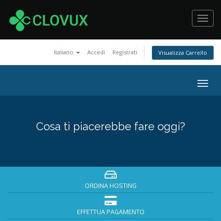
Toggl
navig
Italiano
Accedi
Registrati
Visualizza Carrello
Togg
navig
Cosa ti piacerebbe fare oggi?
ORDINA HOSTING
EFFETTUA PAGAMENTO