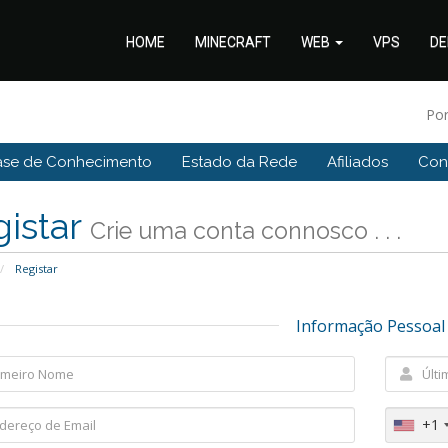
HOME
MINECRAFT
WEB
VPS
DE
Po
ase de Conhecimento
Estado da Rede
Afiliados
Con
gistar
Crie uma conta connosco . . .
Registar
Informação Pessoal
+1