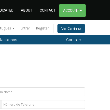
DICATED
ABOUT
CONTACT
ACCOUNT
rtuguês
Entrar
Registar
Ver Carrinho
tacte-nos
Conta