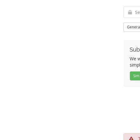
Genera
Sub
We wo
simpl
Sim
Te