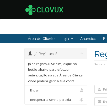
Área do Cliente
Loja
Anúncios
B
Re
Já Registado?
Já se registou? Se sim, clique no
Suporte
botão abaixo para efectuar
autenticação na sua Área de Cliente
onde poderá gerir a sua conta.
Entrar
Recuperar a senha perdida