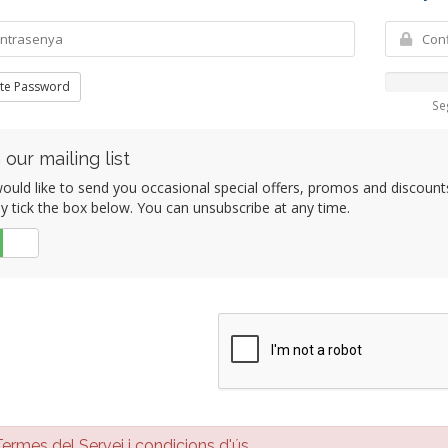
te Password
Se
 our mailing list
uld like to send you occasional special offers, promos and discounts 
y tick the box below. You can unsubscribe at any time.
No
rmes del Servei i condicions d'ús