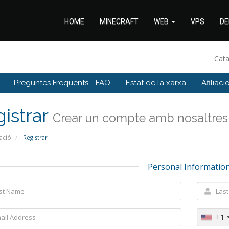
HOME
MINECRAFT
WEB
VPS
DE
Cat
Preguntes Freqüents - FAQ
Estat de la xarxa
Afiliaci
istrar
Crear un compte amb nosaltres .
ació
Registrar
Personal Informatio
+1