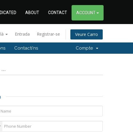
DICATED
ABOUT
CONTACT
ACCOUNT
alà
Entrada
Registrar-se
Veure Carro
ons
Contacti'ns
Compte
..
n