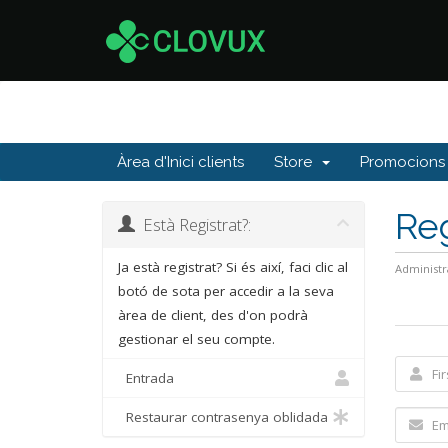
Àrea d'Inici clients
Store
Promocions
Reg
Està Registrat?:
Ja està registrat? Si és així, faci clic al
Administr
botó de sota per accedir a la seva
àrea de client, des d'on podrà
gestionar el seu compte.
Entrada
Restaurar contrasenya oblidada