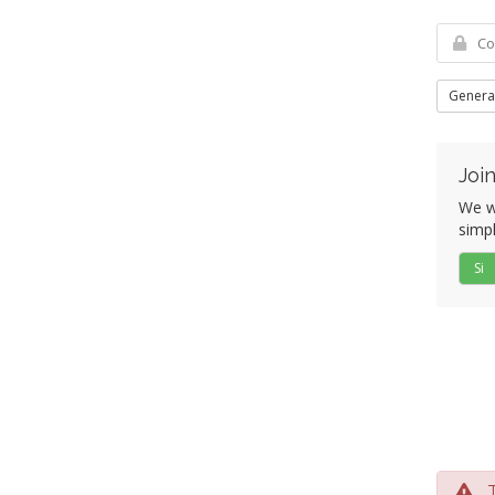
Genera
Join
We wo
simpl
Si
Te