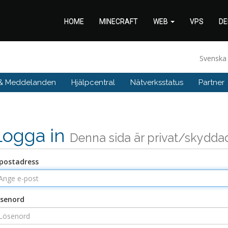
HOME
MINECRAFT
WEB
VPS
DE
Svensk
 & Meddelanden
Hjälpcentral
Nätverksstatus
Partner
Logga in
Denna sida är privat/skydda
postadress
senord