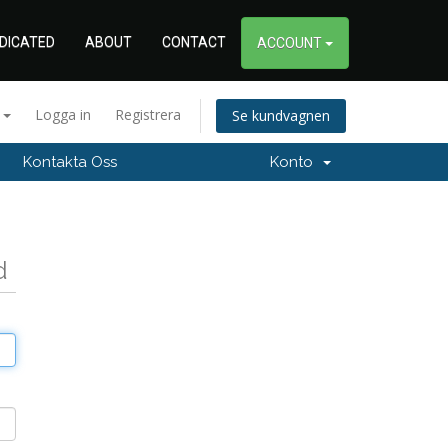
DICATED
ABOUT
CONTACT
ACCOUNT
a
Logga in
Registrera
Se kundvagnen
Kontakta Oss
Konto
d