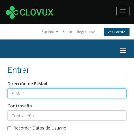
Toggl
navig
Español
Entrar
Registrarse
Ver Carrito
Togg
navig
Entrar
Dirección de E-Mail
Contraseña
Recordar Datos de Usuario