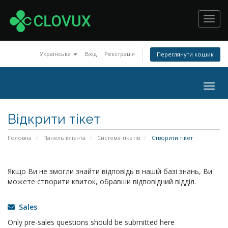
Toggl
navig
Українська
Вхід
Реєстрація
Переглянути кошик
Togg
navig
Відкрити тікет
Головна
Панель клієнта
Система тікетів
Створити тікет
Якщо Ви не змогли знайти відповідь в нашій базі знань, Ви
можете створити квиток, обравши відповідний відділ.
Sales
Only pre-sales questions should be submitted here