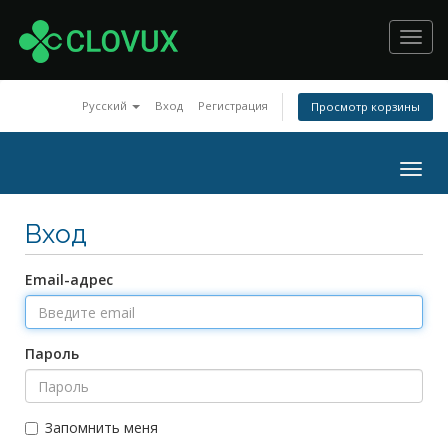
Toggl
navig
Русский
Вход
Регистрация
Просмотр корзины
Togg
navig
Вход
Email-адрес
Пароль
Запомнить меня