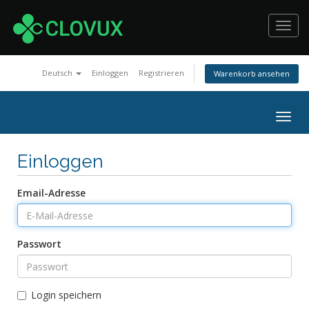
Toggl
navig
Deutsch
Einloggen
Registrieren
Warenkorb ansehen
Togg
navig
Einloggen
Email-Adresse
Passwort
Login speichern