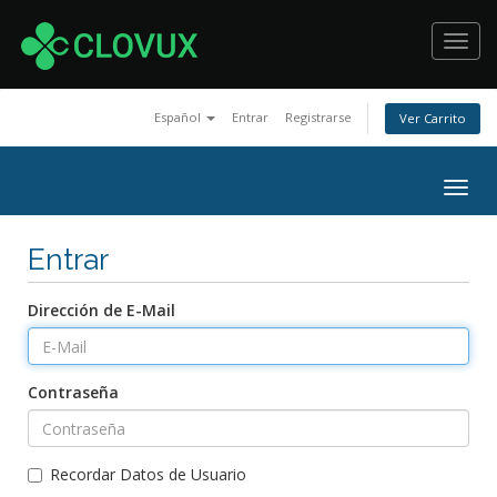
Toggl
navig
Español
Entrar
Registrarse
Ver Carrito
Togg
navig
Entrar
Dirección de E-Mail
Contraseña
Recordar Datos de Usuario