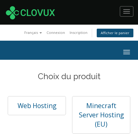
Toggl
navig
Français
Connexion
Inscription
Afficher le panier
Togg
navig
Choix du produit
Web Hosting
Minecraft
Server Hosting
(EU)