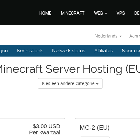
HOME
MINECRAFT
WEB
VPS
DE
Nederlands
Aanm
ngen
Kennisbank
Netwerk status
Affiliates
Neem co
inecraft Server Hosting (E
Kies een andere categorie
$3.00 USD
MC-2 (EU)
Per kwartaal