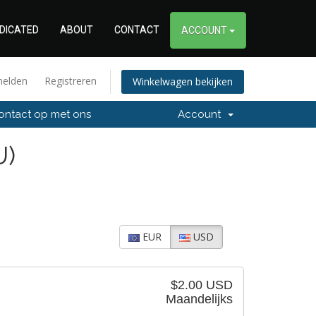
DICATED
ABOUT
CONTACT
ACCOUNT
elden
Registreren
Winkelwagen bekijken
ntact op met ons
Account
U)
EUR
USD
$2.00 USD
Maandelijks