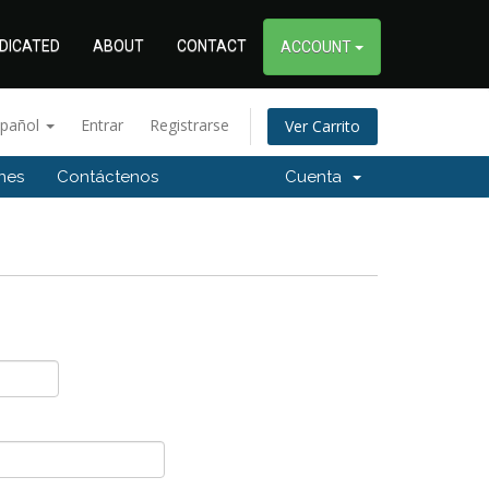
DICATED
ABOUT
CONTACT
ACCOUNT
spañol
Entrar
Registrarse
Ver Carrito
ones
Contáctenos
Cuenta