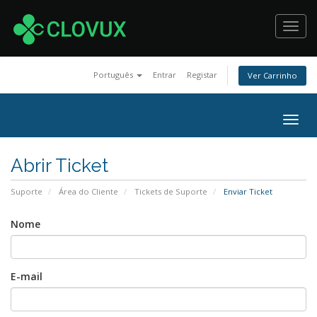
Toggl
navig
Português
Entrar
Registar
Ver Carrinho
Togg
navig
Abrir Ticket
Suporte
Área do Cliente
Tickets de Suporte
Enviar Ticket
Nome
E-mail