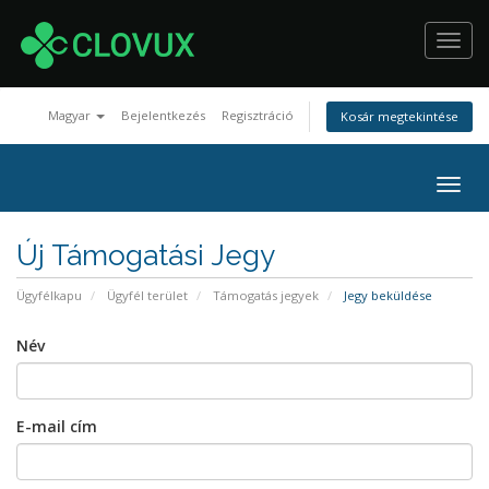
Toggl
navig
Magyar
Bejelentkezés
Regisztráció
Kosár megtekintése
Togg
navig
Új Támogatási Jegy
Ügyfélkapu
Ügyfél terület
Támogatás jegyek
Jegy beküldése
Név
E-mail cím