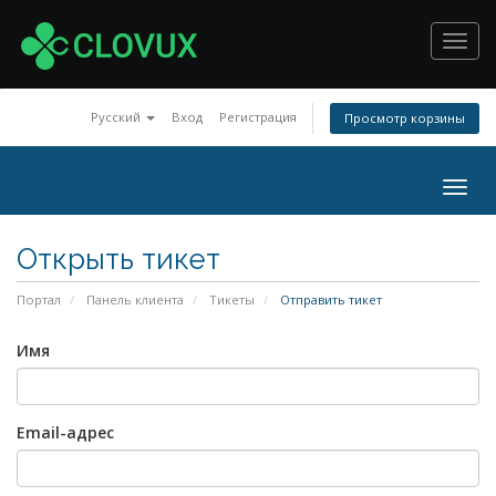
Toggl
navig
Русский
Вход
Регистрация
Просмотр корзины
Togg
navig
Открыть тикет
Портал
Панель клиента
Тикеты
Отправить тикет
Имя
Email-адрес