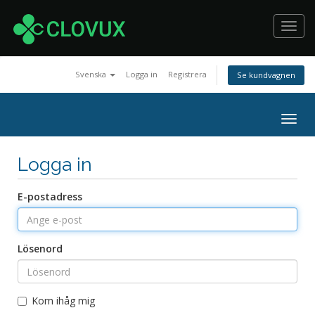
Toggl
navig
Svenska
Logga in
Registrera
Se kundvagnen
Togg
navig
Logga in
E-postadress
Lösenord
Kom ihåg mig