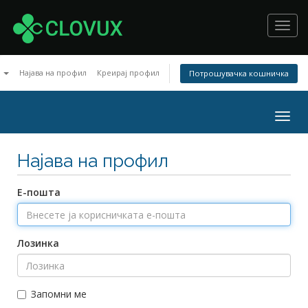
Toggl
navig
n
Најава на профил
Креирај профил
Потрошувачка кошничка
Togg
navig
Најава на профил
Е-пошта
Лозинка
Запомни ме