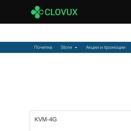
Почетна
Store
Акции и промоции
KVM-4G