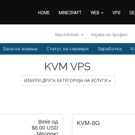
HOME
MINECRAFT
WEB
VPS
DE
Macedonian
Најава на профил
База на знаења
Статус на сервери
Заработка
К
KVM VPS
ИЗБЕРИ ДРУГА КАТЕГОРИЈА НА УСЛУГИ
Веќе од
KVM-8G
$6.00 USD
Месечно