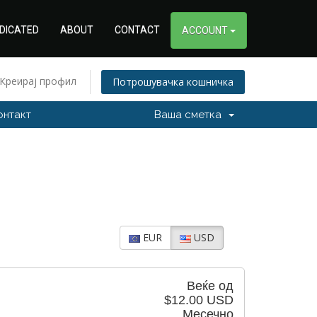
DICATED
ABOUT
CONTACT
ACCOUNT
Креирај профил
Потрошувачка кошничка
онтакт
Ваша сметка
EUR
USD
Веќе од
$12.00 USD
Месечно