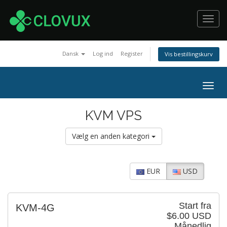
Toggl
navig
Dansk
Log ind
Register
Vis bestillingskurv
Togg
navig
KVM VPS
Vælg en anden kategori
EUR
USD
Start fra
KVM-4G
$6.00 USD
Månedlig