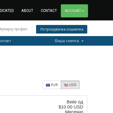
DICATED
ABOUT
CONTACT
ACCOUNT
Креирај профил
Потрошувачка кошничка
онтакт
Ваша сметка
EUR
USD
Веќе од
$10.00 USD
Месечно