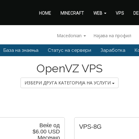
HOME
MINECRAFT
WEB
VPS
DE
Macedonian
Најава на профил
База на знаења
Статус на сервери
Заработка
К
OpenVZ VPS
ИЗБЕРИ ДРУГА КАТЕГОРИЈА НА УСЛУГИ
Веќе од
VPS-8G
$6.00 USD
Месечно