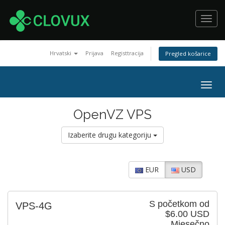
Toggl
navig
Hrvatski
Prijava
Registtracija
Pregled košarice
Togg
navig
OpenVZ VPS
Izaberite drugu kategoriju
EUR
USD
S početkom od
VPS-4G
$6.00 USD
Mjesečno