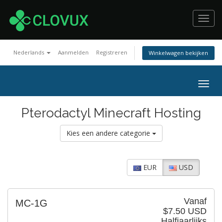
Toggl
navig
Nederlands
Aanmelden
Registreren
Winkelwagen bekijken
Togg
navig
Pterodactyl Minecraft Hosting
Kies een andere categorie
EUR
USD
Vanaf
MC-1G
$7.50 USD
Halfjaarlijks