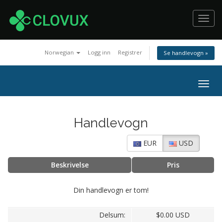
Toggl
navig
Norwegian
Logg inn
Registrer
Se handlevogn »
Togg
navig
Handlevogn
EUR
USD
Beskrivelse
Pris
Din handlevogn er tom!
Delsum:
$0.00 USD