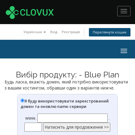
Toggl
navig
Українська
Вхід
Реєстрація
Переглянути кошик
Togg
navig
Вибір продукту: - Blue Plan
Будь ласка, вкажіть домен, який потрібно використовувати
з вашим хостингом, обравши один з варіантів нижче.
Я буду використовувати зареєстрований
домен та оновлю name-сервери
www.
.