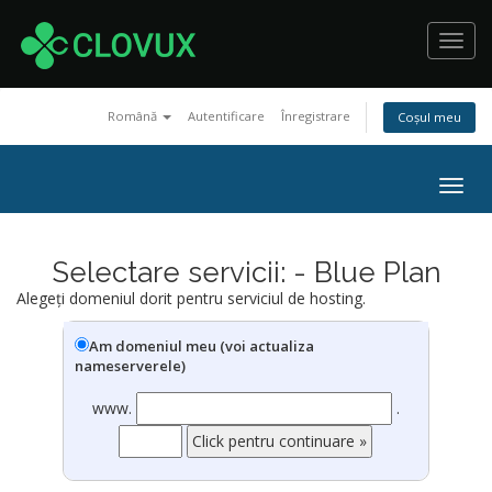
Toggl
navig
Română
Autentificare
Înregistrare
Coșul meu
Togg
navig
Selectare servicii: - Blue Plan
Alegeți domeniul dorit pentru serviciul de hosting.
Am domeniul meu (voi actualiza
nameserverele)
www.
.