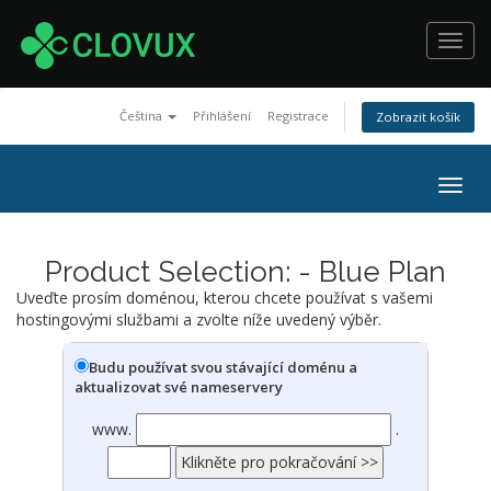
Toggl
navig
Čeština
Přihlášení
Registrace
Zobrazit košík
Togg
navig
Product Selection: - Blue Plan
Uveďte prosím doménou, kterou chcete používat s vašemi
hostingovými službami a zvolte níže uvedený výběr.
Budu používat svou stávající doménu a
aktualizovat své nameservery
www.
.