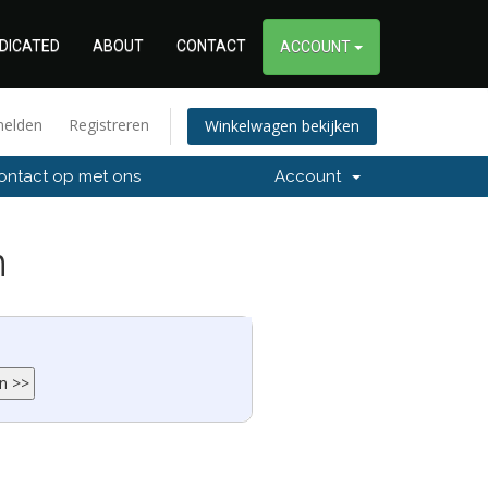
DICATED
ABOUT
CONTACT
ACCOUNT
elden
Registreren
Winkelwagen bekijken
ntact op met ons
Account
n