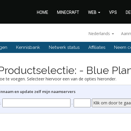
HOME
MINECRAFT
WEB
VPS
DE
Nederlands
Aanm
ngen
Kennisbank
Netwerk status
Affiliates
Neem co
Productselectie: - Blue Pla
e te voegen. Selecteer hiervoor een van de opties hieronder.
innaam en update zelf mijn naamservers
.
.