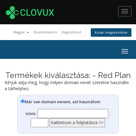
Toggl
navig
Magyar
Bejelentkezés
Regisztráció
Kosár megtekintése
Togg
navig
Termékek kiválasztása: - Red Plan
Kérjük adja meg, hogy milyen domain nevet szeretne használni
a tárhelyhez.
Már van domain nevem, azt használom
www.
.